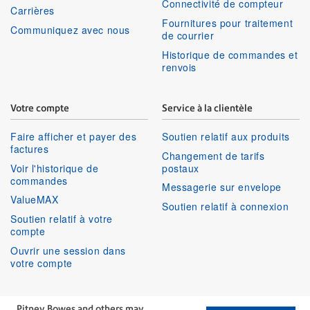
Connectivité de compteur
Carrières
Fournitures pour traitement
Communiquez avec nous
de courrier
Historique de commandes et
renvois
Votre compte
Service à la clientèle
Faire afficher et payer des
Soutien relatif aux produits
factures
Changement de tarifs
Voir l'historique de
postaux
commandes
Messagerie sur envelope
ValueMAX
Soutien relatif à connexion
Soutien relatif à votre
compte
Ouvrir une session dans
votre compte
Services aux entreprises
Suivez-nous
Pitney Bowes and others may