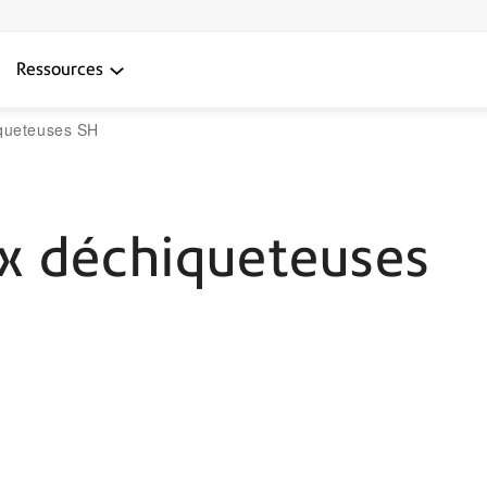
Ressources
iqueteuses SH
ux déchiqueteuses