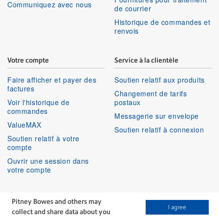
Communiquez avec nous
de courrier
Historique de commandes et
renvois
Votre compte
Service à la clientèle
Faire afficher et payer des
Soutien relatif aux produits
factures
Changement de tarifs
Voir l'historique de
postaux
commandes
Messagerie sur envelope
ValueMAX
Soutien relatif à connexion
Soutien relatif à votre
compte
Ouvrir une session dans
votre compte
Services aux entreprises
Suivez-nous
Pitney Bowes and others may
I agree
collect and share data about you
Facebook
Linkedin
Twitter
Services techniques