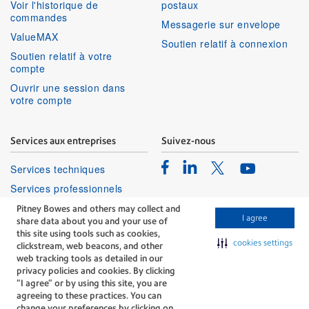
Voir l'historique de
postaux
commandes
Messagerie sur envelope
ValueMAX
Soutien relatif à connexion
Soutien relatif à votre
compte
Ouvrir une session dans
votre compte
Services aux entreprises
Suivez-nous
Facebook
Linkedin
Twitter
Services techniques
Youtube
Services professionnels
Pitney Bowes and others may collect and
I agree
share data about you and your use of
this site using tools such as cookies,
cookies settings
clickstream, web beacons, and other
web tracking tools as detailed in our
privacy policies and cookies. By clicking
The technology behind
“I agree” or by using this site, you are
every important delivery.
agreeing to these practices. You can
Modalités
Confidentialité
change your preferences by clicking on