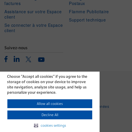
factures
Postaux
Assistance sur votre Espace
Flamme Publicitaire
client
Support technique
Se connecter à votre Espace
client
Suivez-nous
Facebook
Linkedin
Twitter
Youtube
Choose “Accept all cookies" if you agree to the
storage of cookies on your device to improve
site navigation, analyze site usage, and help us
personalize your experience.
La technologie qui accompagne
chaque document essentiel.
Allow all cookies
Mentions légales
Protection des données
personnelles
Decline All
Politique relative aux cookies
cookies settings
©1996-2026 Pitney Bowes Inc. Tous droits réservés.