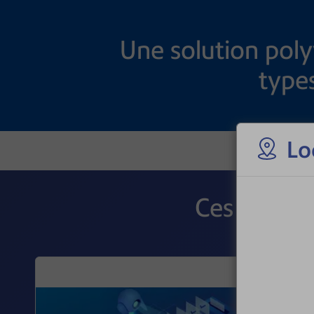
Une solution poly
type
Lo
Ces produi