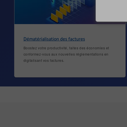
Dématérialisation des factures
Boostez votre productivité, faites des économies et
conformez-vous aux nouvelles réglementations en
digitalisant vos factures.