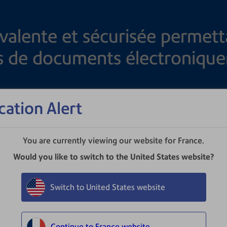
valente et sécurisée permett
s de documents électroniqu
cation Alert
You are currently viewing our website for France.
ts pourraient également vous
Would you like to switch to the United States website?
Switch to United States website
Continue to France website