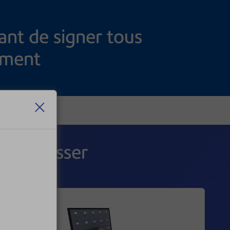
ant de signer tous
ement
 intéresser