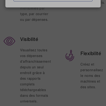
quotidiennes et
et les rapports.
mensuelles par
type, par courrier
ou par dépenses.
Visibilité
Visualisez toutes
Flexibilité
vos dépenses
d'affranchissement
Créez et
depuis un seul
personnalisez
endroit grâce à
le noms des
des rapports
machines et
complets
des sites.
téléchargeables
dans des formats
universels.