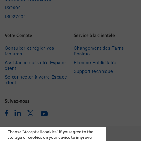
ISO9001
ISO27001
Votre Compte
Service à la clientèle
Consulter et régler vos
Changement des Tarifs
factures
Postaux
Assistance sur votre Espace
Flamme Publicitaire
client
Support technique
Se connecter à votre Espace
client
Suivez-nous
Facebook
Linkedin
Twitter
Youtube
Choose “Accept all cookies" if you agree to the
storage of cookies on your device to improve