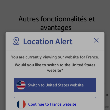
Autres fonctionnalités et
avantages
Location Alert
Fiabilité
You are currently viewing our website for France.
Would you like to switch to the United States
Évitez les
website?
Intégrité
interruptions de
distribution du
courrier dues à un
Des données
Switch to United States website
défaut
financières
d'affranchissement
détaillées pour
- suivez les
la
Continue to France website
dépenses
rétrofacturation