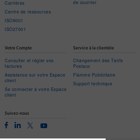
de courrier
Carrières
Centre de ressources
ISO9001
ISO27001
Votre Compte
Service à la clientèle
Consulter et régler vos
Changement des Tarifs
factures
Postaux
Assistance sur votre Espace
Flamme Publicitaire
client
Support technique
Se connecter à votre Espace
client
Suivez-nous
Facebook
Linkedin
Twitter
Youtube