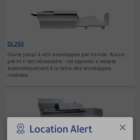
DL250
Ouvre jusqu’à 420 enveloppes par minute. Aucun
pré-tri n’est nécessaire : cet appareil s’adapte
automatiquement à la taille des enveloppes
insérées.
Location Alert
Omation DL211