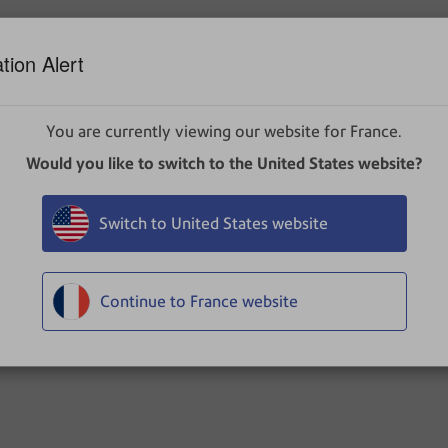
é à un dispositif de communication ou à un SmartLink™ afin 
tion Alert
postales, puis faites
Continuer
.
You are currently viewing our website for France.
à jour, cliquez sur
MAJ Maintenant
.
Would you like to switch to the United States website?
entation, ni les câbles réseau de la machine à affranchir pen
ffranchir ne répond pas pendant plus de 15 minutes, vous pou
Switch to United States website
dure de mise à jour.
 que la machine est à jour, faites
Continuer
.
Continue to France website
our avant la date d’entrée en vigueur, elle passera automatiq