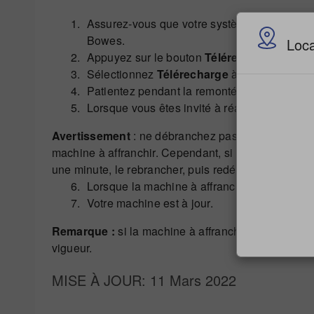
Assurez-vous que votre système est connect
Bowes.
Loca
Appuyez sur le bouton
Télérecharge
.
Sélectionnez
Télérecharge
à l'écran.
Patientez pendant la remontée des données 
Lorsque vous êtes invité à réaliser une mise 
Avertissement
: ne débranchez pas le cordon 'alim
machine à affranchir. Cependant, si la machine à a
une minute, le rebrancher, puis redémarrer la procé
Lorsque la machine à affranchir vous indique
Votre machine est à jour.
Remarque :
si la machine à affranchir est mise à j
vigueur.
MISE À JOUR
: 11 Mars 2022