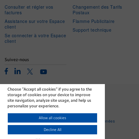
Consulter et régler vos
Changement des Tarifs
factures
Postaux
Assistance sur votre Espace
Flamme Publicitaire
client
Support technique
Se connecter à votre Espace
client
Suivez-nous
Facebook
Linkedin
Twitter
Youtube
Choose “Accept all cookies" if you agree to the
storage of cookies on your device to improve
site navigation, analyze site usage, and help us
personalize your experience.
La technologie qui accompagne
chaque document essentiel.
Allow all cookies
Mentions légales
Protection des données
personnelles
Decline All
Politique relative aux cookies