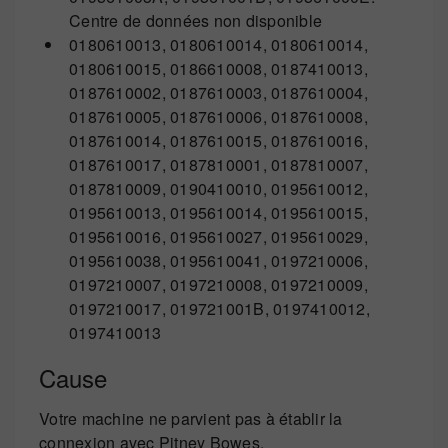
Centre de données non disponible
0180610013, 0180610014, 0180610014,
0180610015, 0186610008, 0187410013,
0187610002, 0187610003, 0187610004,
0187610005, 0187610006, 0187610008,
0187610014, 0187610015, 0187610016,
0187610017, 0187810001, 0187810007,
0187810009, 0190410010, 0195610012,
0195610013, 0195610014, 0195610015,
0195610016, 0195610027, 0195610029,
0195610038, 0195610041, 0197210006,
0197210007, 0197210008, 0197210009,
0197210017, 019721001B, 0197410012,
0197410013
Cause
Votre machine ne parvient pas à établir la
connexion avec Pitney Bowes.