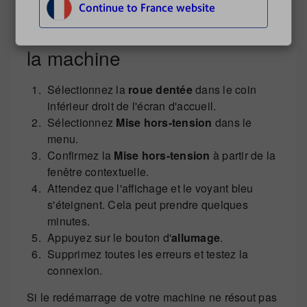
problème, essayez la solution 2.
Continue to France website
Solution 2: redémarrage de
la machine
Sélectionnez la
roue dentée
dans le coin
inférieur droit de l'écran d'accueil.
Sélectionnez
Mise hors-tension
dans le
menu.
Confirmez la
Mise hors-tension
à partir de la
fenêtre contextuelle.
Attendez que l'affichage et le voyant bleu
s'éteignent. Cela peut prendre quelques
minutes.
Appuyez sur le bouton d'
allumage
.
Supprimez toutes les erreurs et testez la
connexion.
Si le redémarrage de votre machine ne résout pas