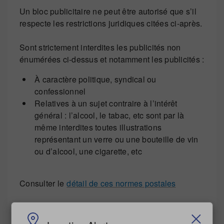
Un bloc publicitaire ne peut être autorisé que s’il
respecte les restrictions juridiques citées ci-après.
Sont strictement interdites les publicités non
énumérées ci-dessus et notamment les publicités :
À caractère politique, syndical ou
confessionnel
Relatives à un sujet contraire à l’intérêt
général : l’alcool, le tabac, etc sont par là
même interdites toutes illustrations
représentant un verre ou une bouteille de vin
ou d’alcool, une cigarette, etc
Consulter le
détail de ces normes postales
Le format de la flamme -