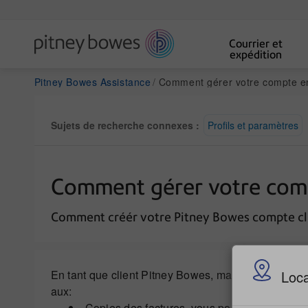
Courrier et
expédition
Pitney Bowes Assistance
Comment gérer votre compte en
Sujets de recherche connexes :
Profils et paramètres
Comment gérer votre comp
Comment créér votre Pitney Bowes compte cli
En tant que client Pitney Bowes, maintenant vous p
Loca
aux:
Copies des factures, vous pouvez dès mainten