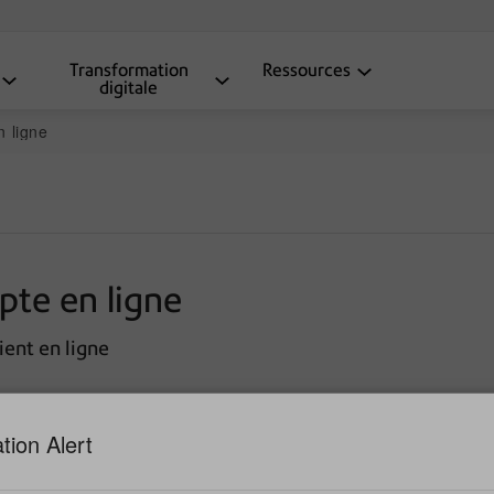
Transformation
Ressources
digitale
 ligne
te en ligne
ent en ligne
ouvez gérer votre compte en ligne, il faut simplement vous co
tion Alert
ant visualiser et télécharger toutes vos factures en ligne