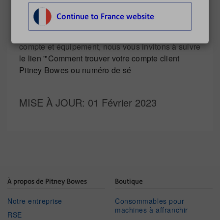
espaces.
Continue to France website
Pour vous assister à localiser les détails de votre
compte et équipement, nous vous invitons à suivre
le lien '"Comment trouver votre compte client
Pitney Bowes ou numéro de sé
MISE À JOUR
: 01 Février 2023
À propos de Pitney Bowes
Boutique
Notre entreprise
Consommables pour
machines à affranchir
RSE