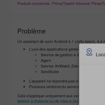
Produits concernés : PitneyTrack® Inbound, PitneyT
Problème
Un assistant de suivi Android 4.1 (Jelly bean), 4.4
L'une des applications gérées suivantes n'
Loca
Service de gestion à distance AirWat
Agent
Service AirWatch Zebra TX
SendSuite
L’appareil ne répondra pas aux demandes de
Plusieurs versions du service de gestion à di
Cela s'applique uniquement aux versions Android su
gestion à distance ou de mise à jour logicielle ave