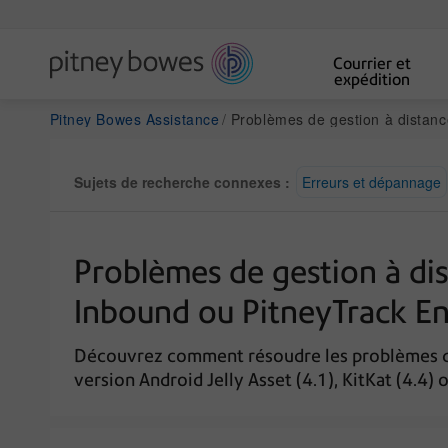
Courrier et
expédition
Pitney Bowes Assistance
Problèmes de gestion à distance ou de mise à jour de logiciels avec PitneyTrack Inbound ou PitneyTrack
Sujets de recherche connexes :
Erreurs et dépannage
Problèmes de gestion à dis
Inbound ou PitneyTrack Ent
Découvrez comment résoudre les problèmes de g
version Android Jelly Asset (4.1), KitKat (4.4) 