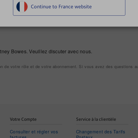
Continue to France website
 le terminal.
itney Bowes. Veuillez discuter avec nous.
on de votre rôle et de votre abonnement. Si vous avez des questions au
Votre Compte
Service à la clientèle
Consulter et régler vos
Changement des Tarifs
factures
Postaux