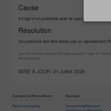
Cause
Il s’agit d’un problème avec le logiciel AirWatch sur
Résolution
Ce problème doit être résolu par un représentant P
Les fonctions et options affichées peuvent varier en foncti
administrateur.
MISE À JOUR
: 01 Juillet 2026
À propos de Pitney Bowes
Boutique
Notre entreprise
Consommables pour
machines à affranchir