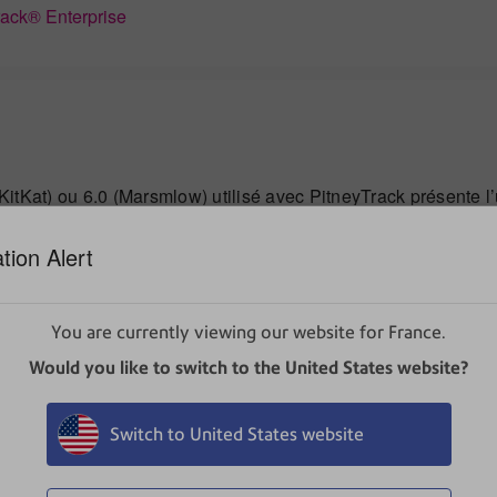
rack® Enterprise
 (KitKat) ou 6.0 (Marsmlow) utilisé avec PitneyTrack présente 
est pas à la version recommandée par AirWatch MDM :
tion Alert
ch
You are currently viewing our website for France.
Would you like to switch to the United States website?
 gestion à distance d’AirWatch.
stance AirWatch sont installées sur le terminal.
Switch to United States website
ivantes 4.1 (Jelly Bean), 4.4 (KitKat) ou 6.0 (marshmallow). 
c PitneyTrack Tracking Assistant ( Android Nougat 7.x)
.