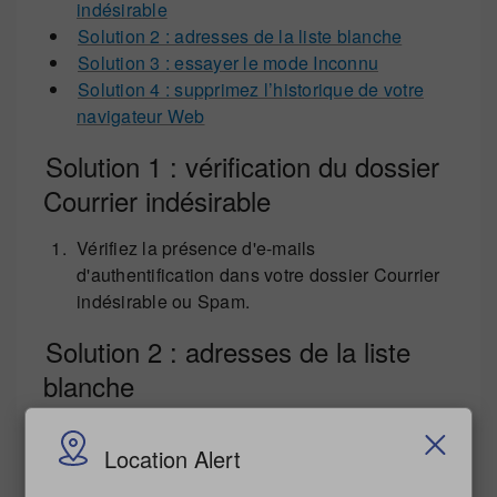
indésirable
Solution 2 : adresses de la liste blanche
Solution 3 : essayer le mode Inconnu
Solution 4 : supprimez l’historique de votre
navigateur Web
Solution 1 : vérification du dossier
Courrier indésirable
Vérifiez la présence d'e-mails
d'authentification dans votre dossier Courrier
indésirable ou Spam.
Solution 2 : adresses de la liste
blanche
Vérifiez auprès de votre service informatique
Location Alert
que les e-mails
de
do.not.reply@pitneybowes.com
et
no-