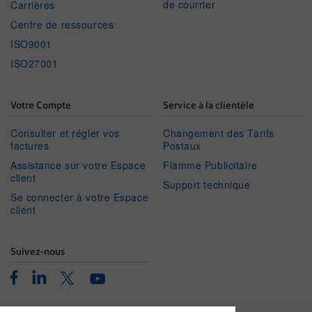
de courrier
Carrières
Centre de ressources
ISO9001
ISO27001
Votre Compte
Service à la clientèle
Consulter et régler vos
Changement des Tarifs
factures
Postaux
Assistance sur votre Espace
Flamme Publicitaire
client
Support technique
Se connecter à votre Espace
client
Suivez-nous
Facebook
Linkedin
Twitter
Youtube