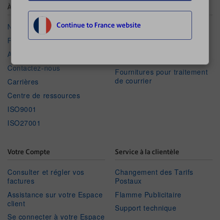
À propos de Pitney Bowes
Boutique
Continue to France website
Notre entreprise
Consommables pour
machines à affranchir
RSE
Connectivité pour machines
Actualités
à affranchir
Contactez-nous
Fournitures pour traitement
de courrier
Carrières
Centre de ressources
ISO9001
ISO27001
Votre Compte
Service à la clientèle
Consulter et régler vos
Changement des Tarifs
factures
Postaux
Assistance sur votre Espace
Flamme Publicitaire
client
Support technique
Se connecter à votre Espace