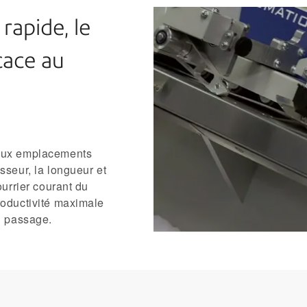
rapide, le
icace au
deux emplacements
sseur, la longueur et
ourrier courant du
roductivité maximale
l passage.