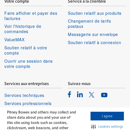
Votre compte
Service à la clientèle
Faire afficher et payer des
Soutien relatif aux produits
factures
Changement de tarifs
Voir l'historique de
postaux
commandes
Messagerie sur envelope
ValueMAX
Soutien relatif à connexion
Soutien relatif à votre
compte
Ouvrir une session dans
votre compte
Services aux entreprises
Suivez-nous
Facebook
Linkedin
Twitter
Services techniques
Youtube
Services professionnels
Pitney Bowes and others may collect and
I agree
share data about you and your use of
this site using tools such as cookies,
cookies settings
clickstream, web beacons, and other