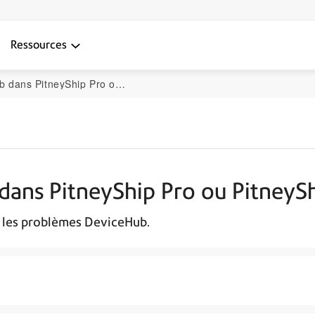
Ressources
Ship Pro ou PitneyShip Enterprise
ans PitneyShip Pro ou PitneySh
t les problèmes DeviceHub.