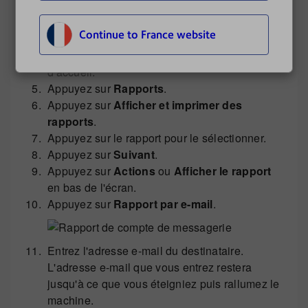
Appuyez sur
Préférences
.
Continue to France website
Appuyez sur
Gérer les comptes
sur l'écran
d'accueil.
Appuyez sur
Rapports
.
Appuyez sur
Afficher et imprimer des
rapports
.
Appuyez sur le rapport pour le sélectionner.
Appuyez sur
Suivant
.
Appuyez sur
Actions
ou
Afficher le rapport
en bas de l'écran.
Appuyez sur
Rapport par e-mail
.
Entrez l'adresse e-mail du destinataire.
L'adresse e-mail que vous entrez restera
jusqu'à ce que vous éteigniez puis rallumez le
machine.