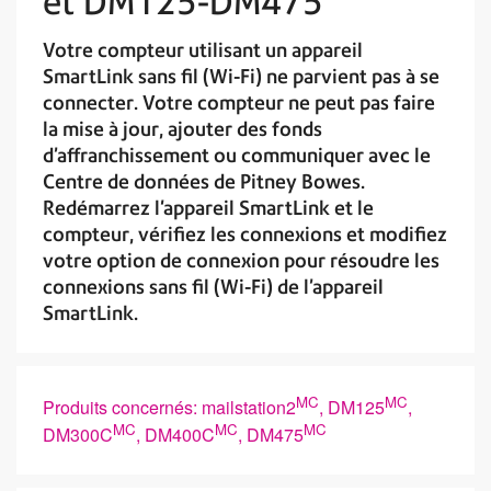
et DM125-DM475
Votre compteur utilisant un appareil
SmartLink sans fil (Wi-Fi) ne parvient pas à se
connecter. Votre compteur ne peut pas faire
la mise à jour, ajouter des fonds
d’affranchissement ou communiquer avec le
Centre de données de Pitney Bowes.
Redémarrez l'appareil SmartLink et le
compteur, vérifiez les connexions et modifiez
votre option de connexion pour résoudre les
connexions sans fil (Wi-Fi) de l’appareil
SmartLink.
MC
MC
Produits concernés: mailstation2
, DM125
,
MC
MC
MC
DM300C
, DM400C
, DM475