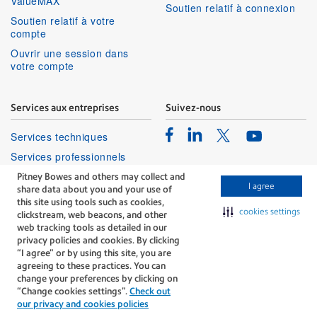
ValueMAX
Soutien relatif à connexion
Soutien relatif à votre
compte
Ouvrir une session dans
votre compte
Services aux entreprises
Suivez-nous
Facebook
Linkedin
Twitter
Services techniques
Youtube
Services professionnels
Pitney Bowes and others may collect and
I agree
share data about you and your use of
this site using tools such as cookies,
cookies settings
clickstream, web beacons, and other
web tracking tools as detailed in our
privacy policies and cookies. By clicking
The technology behind
“I agree” or by using this site, you are
every important delivery.
agreeing to these practices. You can
Modalités
Confidentialité
change your preferences by clicking on
“Change cookies settings”.
Check out
Politique Relative Aux Cookies
our privacy and cookies policies
©Pitney Bowes Inc., 1996-2026. Tous droits réservés.