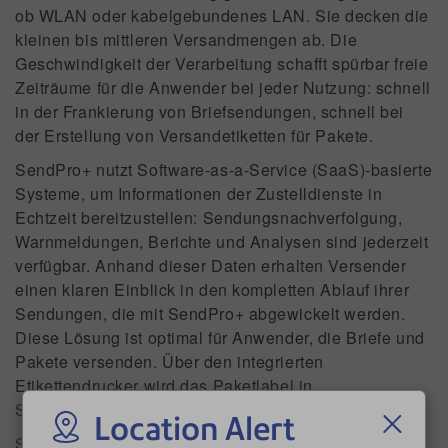
ob WLAN oder kabelgebundenes LAN. Sie decken die
kleinen bis mittleren Versandmengen ab. Die
Geschwindigkeit der Verarbeitung schafft spürbar freie
Zeiträume für die Anwender bei jeder Nutzung: schnell
in der Frankierung von Briefsendungen, schnell bei
der Erstellung von Versandetiketten für Pakete.
SendPro+ nutzt Software-as-a-Service (SaaS)-basierte
Systeme, um Informationen der Zustelldienste in
Echtzeit bereitzustellen: Sendungsnachverfolgung,
Warnmeldungen, Berichte und Analysen sind jederzeit
verfügbar. Anhand dieser Daten erhalten Versender
einen klaren Einblick in den kompletten Ablauf ihrer
Sendungen, die mit SendPro+ abgewickelt werden.
Diese Lösung ist optimal für Anwender, die Briefe und
Pakete versenden. Über den integrierten
Etikettendrucker wird das Paketlabel in
Sekundenschnelle direkt vom Gerät erstellt.
Location Alert
SendPro C optimiert und vereinfacht die