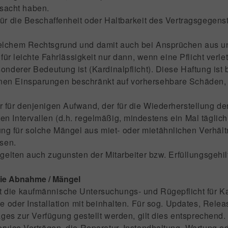
rsacht haben.
ür die Beschaffenheit oder Haltbarkeit des Vertragsgege
elchem Rechtsgrund und damit auch bei Ansprüchen aus un
ür leichte Fahrlässigkeit nur dann, wenn eine Pflicht verlet
nderer Bedeutung ist (Kardinalpflicht). Diese Haftung is
n Einsparungen beschränkt auf vorhersehbare Schäden, m
ur für denjenigen Aufwand, der für die Wiederherstellung 
Intervallen (d.h. regelmäßig, mindestens ein Mal täglich)
 für solche Mängel aus miet- oder mietähnlichen Verhältni
sen.
 gelten auch zugunsten der Mitarbeiter bzw. Erfüllungsgehi
wie Abnahme / Mängel
 die kaufmännische Untersuchungs- und Rügepflicht für Ka
 oder Installation mit beinhalten. Für sog. Updates, Rele
ges zur Verfügung gestellt werden, gilt dies entsprechend.
rvice-Verträgen, die Reparatur, Instandhaltung, Wartung od