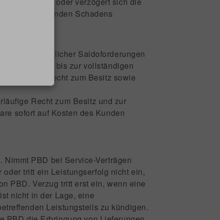
ungshandlung oder verzögert sich die
hieraus entstehenden Schadens
chließlich sämtlicher Saldoforderungen
 insbesondere bis zur vollständigen
nd vorläufige Recht zum Besitz sowie
rläufige Recht zum Besitz und zur
ware sofort auf Kosten des Kunden
rt. Nimmt PBD bei Service-Verträgen
er tritt ein Leistungserfolg nicht ein,
 PBD. Verzug tritt erst ein, wenn eine
st nicht in der Lage, eine
betreffenden Leistungsteils zu kündigen.
ie PBD die Erbringung von Lieferungen