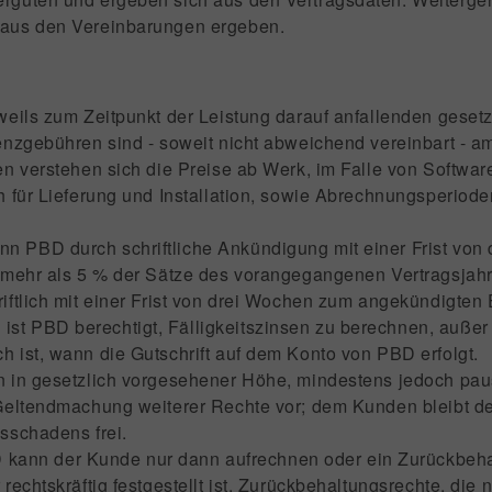
 aus den Vereinbarungen ergeben.
eweils zum Zeitpunkt der Leistung darauf anfallenden geset
enzgebühren sind - soweit nicht abweichend vereinbart - 
en verstehen sich die Preise ab Werk, im Falle von Softwar
h für Lieferung und Installation, sowie Abrechnungsperiode
n PBD durch schriftliche Ankündigung mit einer Frist vo
t mehr als 5 % der Sätze des vorangegangenen Vertragsjah
iftlich mit einer Frist von drei Wochen zum angekündigte
ist PBD berechtigt, Fälligkeitszinsen zu berechnen, auße
 ist, wann die Gutschrift auf dem Konto von PBD erfolgt.
en in gesetzlich vorgesehener Höhe, mindestens jedoch p
 Geltendmachung weiterer Rechte vor; dem Kunden bleibt d
sschadens frei.
ann der Kunde nur dann aufrechnen oder ein Zurückbeha
rechtskräftig festgestellt ist. Zurückbehaltungsrechte, die 