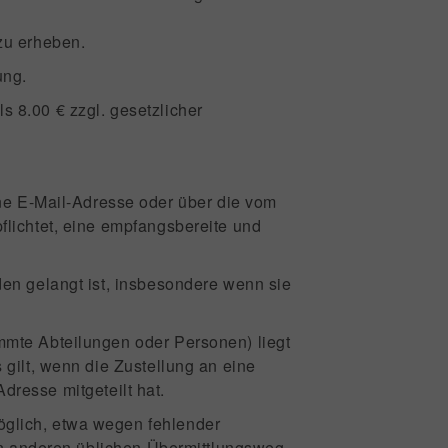
zu erheben.
ung.
 8.00 € zzgl. gesetzlicher
e E-Mail-Adresse oder über die vom
lichtet, eine empfangsbereite und
den gelangt ist, insbesondere wenn sie
mmte Abteilungen oder Personen) liegt
gilt, wenn die Zustellung an eine
Adresse mitgeteilt hat.
öglich, etwa wegen fehlender
en anderen üblichen Übermittlungsweg