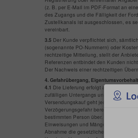
(z. B. per E-Mail im PDF-Format an ein
des Zugangs und die Fälligkeit der Fo
Zustellkanals ist ausgeschlossen, es s
vereinbart.
3.5
Der Kunde verpflichtet sich, sämtli
(sogenannte PO-Nummern) oder Kostenste
rechtzeitige Mitteilung, stellt der An
Referenzen entbindet den Kunden nicht 
Der Nachweis einer rechtzeitigen Über
4. Gefahrübergang, Eigentumsvorbehalt
4.1
Die Lieferung erfolgt ab der im Vert
Lo
zufälligen Untergangs und der zufällig
Versendungskauf geht jedoch die Gefahr
Verzögerungsgefahr bereits mit Auslief
bestimmten Person über. Soweit eine Ab
Einweisungen und Mängelbehebung werde
Abnahme die gesetzlichen Vorschriften