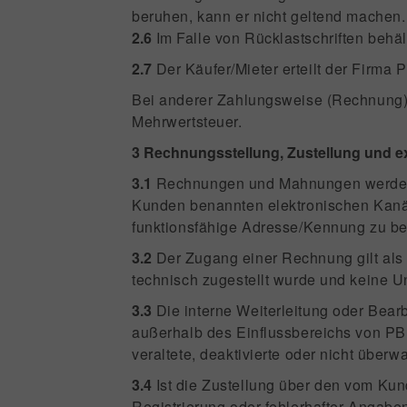
beruhen, kann er nicht geltend machen.
2.6
Im Falle von Rücklastschriften behä
2.7
Der Käufer/Mieter erteilt der Firma 
Bei anderer Zahlungsweise (Rechnung) 
Mehrwertsteuer.
3 Rechnungsstellung, Zustellung und e
3.1
Rechnungen und Mahnungen werden e
Kunden benannten elektronischen Kanäle
funktionsfähige Adresse/Kennung zu be
3.2
Der Zugang einer Rechnung gilt als 
technisch zugestellt wurde und keine U
3.3
Die interne Weiterleitung oder Bear
außerhalb des Einflussbereichs von PBD
veraltete, deaktivierte oder nicht überw
3.4
Ist die Zustellung über den vom Ku
Registrierung oder fehlerhafter Angabe