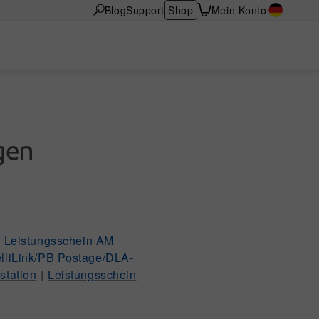
Blog
Support
Shop
Mein Konto
gen
|
Leistungsschein AM
elliLink/PB Postage/DLA-
station
|
Leistungsschein