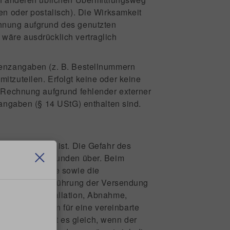
en oder postalisch). Die Wirksamkeit
chnung aufgrund des genutzten
wäre ausdrücklich vertraglich
erenzangaben (z. B. Bestellnummern
itzuteilen. Erfolgt keine oder keine
r Rechnung aufgrund fehlender externer
tangaben (§ 14 UStG) enthalten sind.
 Erfüllungsort ist. Die Gefahr des
rgabe auf den Kunden über. Beim
terung der Ware sowie die
r sonst zur Ausführung der Versendung
aßgebend. Installation, Abnahme,
brigen gelten für eine vereinbarte
 Abnahme steht es gleich, wenn der