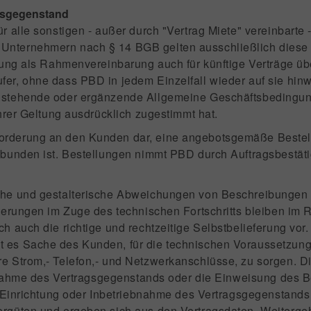
agsgegenstand
ür alle sonstigen - außer durch "Vertrag Miete" vereinbarte
nternehmern nach § 14 BGB gelten ausschließlich diese
sung als Rahmenvereinbarung auch für künftige Verträge üb
er, ohne dass PBD in jedem Einzelfall wieder auf sie hin
nstehende oder ergänzende Allgemeine Geschäftsbedingu
hrer Geltung ausdrücklich zugestimmt hat.
orderung an den Kunden dar, eine angebotsgemäße Bestellu
ebunden ist. Bestellungen nimmt PBD durch Auftragsbestät
che und gestalterische Abweichungen von Beschreibungen u
nderungen im Zuge des technischen Fortschritts bleiben im
 auch die richtige und rechtzeitige Selbstbelieferung vor.
t es Sache des Kunden, für die technischen Voraussetzun
 Strom,- Telefon,- und Netzwerkanschlüsse, zu sorgen. Die
iebnahme des Vertragsgegenstands oder die Einweisung des
, Einrichtung oder Inbetriebnahme des Vertragsgegenstand
rgüten und ergeben sich aus den Vertragsdaten. Weiterge