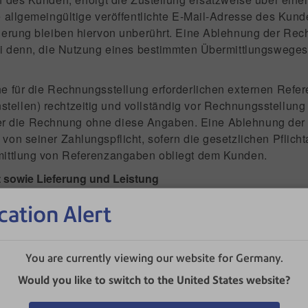
e allgemeingültige veröffentlichte E-Mail-Adresse des Kund
rderung bleiben hiervon unberührt. Eine Ablehnung der Re
ei denn, die Nutzung eines bestimmten Übermittlungsweges 
che für die Rechnungsstellung erforderlichen externen Ref
llen) rechtzeitig und vollständig vor Rechnungsstellung m
bieter die Rechnung ohne diese Angaben. Eine Ablehnung de
von seiner Zahlungspflicht, sofern die gesetzlichen Pflich
mittlung von Referenzangaben obliegt dem Kunden.
 sowie Lieferung und Leistung
ragsformular benannten Betriebsstätte von PBD, wo auch der
cation Alert
en Verschlechterung der Ware geht spätestens mit der Übe
 des zufälligen Untergangs und der zufälligen Verschlech
erung der Ware an den Spediteur, den Frachtführer oder de
You are currently viewing our website for Germany.
nahme vereinbart ist, ist diese für den Gefahrübergang m
n am Installationsort des Kunden durchgeführt. Auch im Ü
Would you like to switch to the United States website?
 des Werkvertragsrechts entsprechend. Der Übergabe bzw.