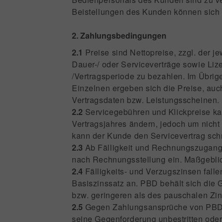
Beistellungen des Kunden können sich
2. Zahlungsbedingungen
2.1
Preise sind Nettopreise, zzgl. der j
Dauer-/ oder Serviceverträge sowie Liz
/Vertragsperiode zu bezahlen. Im Übrig
Einzelnen ergeben sich die Preise, auc
Vertragsdaten bzw. Leistungsscheinen.
2.2
Servicegebühren und Klickpreise kan
Vertragsjahres ändern, jedoch um nich
kann der Kunde den Servicevertrag schr
2.3
Ab Fälligkeit und Rechnungszugang 
nach Rechnungsstellung ein. Maßgeblich
2.4
Fälligkeits- und Verzugszinsen fall
Basiszinssatz an. PBD behält sich die
bzw. geringeren als des pauschalen Zin
2.5
Gegen Zahlungsansprüche von PBD k
seine Gegenforderung unbestritten oder 