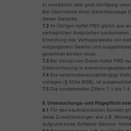
b) vorsätzlich oder grob fahrlässig veru
Bei Übernahme einer Garantiezusage (f
dieser Garantie.
7.2
Im Übrigen haftet PBD gleich aus w
vertraglichen Ansprüchen konkurrieren, f
Erreichung des Vertragszwecks von beso
entgangenem Gewinn und ausgebliebene
gerechnet werden muss.
7.3
Bei Verlust von Daten haftet PBD n
Datensicherung in anwendungsadäquaten 
7.4
Die verschuldensunabhängige Haftung
vorlagen (§ 536a BGB), ist ausgeschlos
7.5
Die vorstehenden Ziffern 7.1 bis 7.4
8. Untersuchungs- und Rügepflicht so
8.1
Für den kaufmännischen Kunden gilt
diese Zusatzleistungen wie z.B. Montage
aufgrund eines Software-Service- Vertra
8.2
Einzelleistungen, z.B. aus Geräte-Se