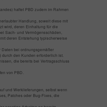
nstandes) haftet PBD zudem im Rahmen
erlaubter Handlung, soweit diese mit
zt wird, deren Einhaltung für die
t bei Sach- und Vermögensschäden,
it deren Entstehung typischerweise
der Daten bei ordnungsgemäßer
 durch den Kunden erforderlich ist.
ssen, die bereits bei Vertragsschluss
lfen von PBD.
uf und Werklieferungen, selbst wenn
ases, Patches oder Bug-Fixes, die
er sonstige Arbeiten an bereits