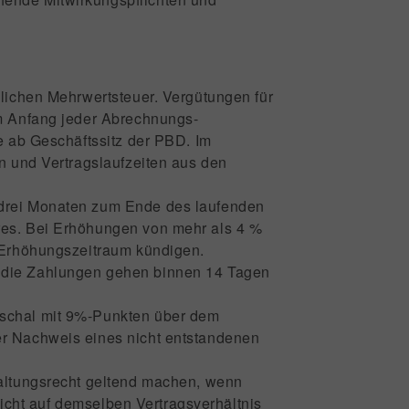
zlichen Mehrwertsteuer. Vergütungen für
am Anfang jeder Abrechnungs-
e ab Geschäftssitz der PBD. Im
n und Vertragslaufzeiten aus den
n drei Monaten zum Ende des laufenden
res. Bei Erhöhungen von mehr als 4 %
n Erhöhungszeitraum kündigen.
r die Zahlungen gehen binnen 14 Tagen
auschal mit 9%-Punkten über dem
er Nachweis eines nicht entstandenen
ltungsrecht geltend machen, wenn
nicht auf demselben Vertragsverhältnis