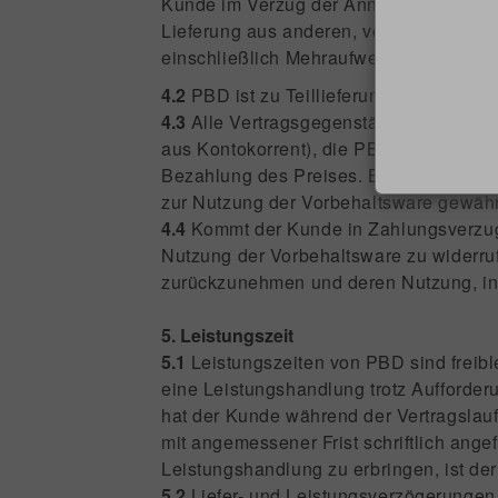
Kunde im Verzug der Annahme ist. Komm
Lieferung aus anderen, vom Kunden zu 
einschließlich Mehraufwendungen (z.B.
4.2
PBD ist zu Teillieferungen und -leist
4.3
Alle Vertragsgegenstände bleiben Ei
aus Kontokorrent), die PBD aus jedem R
Bezahlung des Preises. Bis zur Erfüllu
zur Nutzung der Vorbehaltsware gewähr
4.4
Kommt der Kunde in Zahlungsverzug, 
Nutzung der Vorbehaltsware zu widerruf
zurückzunehmen und deren Nutzung, in
5. Leistungszeit
5.1
Leistungszeiten von PBD sind freible
eine Leistungshandlung trotz Aufforderu
hat der Kunde während der Vertragslauf
mit angemessener Frist schriftlich angef
Leistungshandlung zu erbringen, ist der
5.2
Liefer- und Leistungsverzögerungen