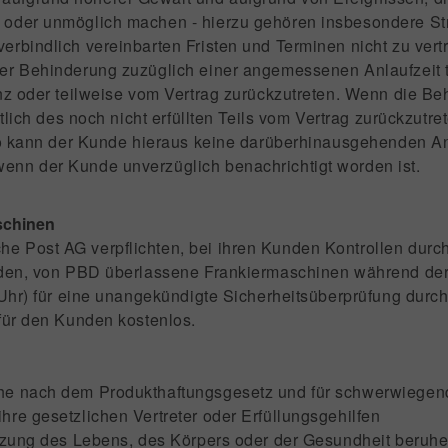
 oder unmöglich machen - hierzu gehören insbesondere Str
erbindlich vereinbarten Fristen und Terminen nicht zu vert
der Behinderung zuzüglich einer angemessenen Anlaufzeit 
anz oder teilweise vom Vertrag zurückzutreten. Wenn die Be
tlich des noch nicht erfüllten Teils vom Vertrag zurückzutret
 so kann der Kunde hieraus keine darüberhinausgehenden A
enn der Kunde unverzüglich benachrichtigt worden ist.
aschinen
 Post AG verpflichten, bei ihren Kunden Kontrollen durch
anden, von PBD überlassene Frankiermaschinen während der
0 Uhr) für eine unangekündigte Sicherheitsüberprüfung durc
 für den Kunden kostenlos.
Höhe nach dem Produkthaftungsgesetz und für schwerwiegen
re gesetzlichen Vertreter oder Erfüllungsgehilfen
etzung des Lebens, des Körpers oder der Gesundheit beruhe