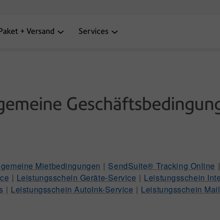
Paket + Versand
Services
lgemeine Geschäftsbedingun
lgemeine Mietbedingungen
|
SendSuite® Tracking Online
ice
|
Leistungsschein Geräte-Service
|
Leistungsschein Int
s
|
Leistungsschein AutoInk-Service
|
Leistungsschein Mail