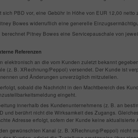
lt sich PBD vor, eine Gebühr in Höhe von EUR 12,00 netto 
Pitney Bowes widerruflich eine generelle Einzugsermächtig
berechnet Pitney Bowes eine Servicepauschale von jeweils
xterne Referenzen
lektronisch an die vom Kunden zuletzt bekannt gegeben
 (z. B. XRechnung/Peppol) versendet. Der Kunde ist verpf
nennen und Änderungen unverzüglich mitzuteilen.
erfolgt, sobald die Nachricht in den Machtbereich des Kun
nzustellbarkeitsmeldung eingeht.
beitung innerhalb des Kundenunternehmens (z. B. an besti
 und berührt nicht die Wirksamkeit des Zugangs. Gleiches 
achte Adresse erfolgt, sofern der Kunde keine aktualisierte 
nden gewünschten Kanal (z. B. XRechnung/Peppol) nicht m
n des Kunden, erfolgt die Zustellung ersatzweise über ein