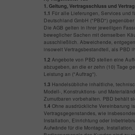
1. Geltung, Vertragsschluss und Vertr
1.1
Für alle Lieferungen, Services und f
Deutschland GmbH ("PBD") gegenüber U
Die AGB gelten in ihrer jeweiligen Fas
beweglicher Sachen mit demselben Käuf
ausschließlich. Abweichende, entgege
insoweit Vertragsbestandteil, als PBD i
1.2
Angebote von PBD stellen eine Auff
abzugeben, an die er zehn (10) Tage g
Leistung an ("Auftrag").
1.3
Handelsübliche inhaltliche, technis
Modell-, Konstruktions- und Materialä
Zumutbaren vorbehalten. PBD behält sich
1.4
Ohne ausdrückliche Vereinbarung is
Vertragsgegenstandes, wie insbesondere
Installation, Einrichtung oder Inbetr
Aufwände für die Montage, Installation
Bedienpersonals des Kunden sind zu ve