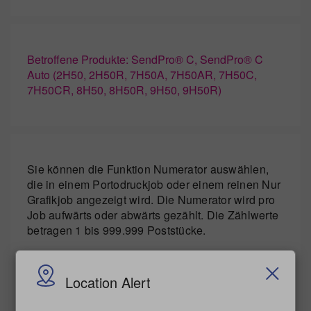
Betroffene Produkte: SendPro® C, SendPro® C
Auto (2H50, 2H50R, 7H50A, 7H50AR, 7H50C,
7H50CR, 8H50, 8H50R, 9H50, 9H50R)
Sie können die Funktion Numerator auswählen,
die in einem Portodruckjob oder einem reinen Nur
Grafikjob angezeigt wird. Die Numerator wird pro
Job aufwärts oder abwärts gezählt. Die Zählwerte
betragen 1 bis 999.999 Poststücke.
Tippen Sie auf dem Startbildschirm auf
Kuverts bedrucken
.
Location Alert
Tippen Sie auf
EKP-Nummer
.
Tippen Sie auf
Numerator
.