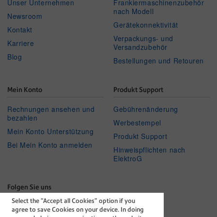
Unser Unternehmen
Frankiermaschinenzubehör
nach Modell
Newsroom
Gerätekonnektivität
Kontakt
Verpackungs- und
Karriere
Versandzubehör
Blog
Bestellungen und Retouren
Mein Konto
Produkt Support
Rechnungen ansehen und
Gebührenänderung
bezahlen
Werbestempel
Mein Konto Unterstützung
Produkt Support
Bei Mein Konto anmelden
Hinweispflichten nach
ElektroG
Folgen Sie uns
Select the “Accept all Cookies” option if you
Facebook
Linkedin
Twitter
Youtube
agree to save Cookies on your device. In doing