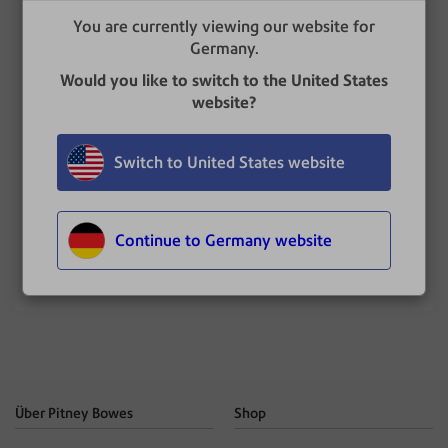
Schieben Sie den Schieberegler für
You are currently viewing our website for
Numerator in die Position Ein.
Germany.
Bewegen Sie den Schieberegler auf
Would you like to switch to the United States
Absteigend
oder
Aufsteigend
.
website?
Geben Sie die gewünschte Stückzahl ein.
Tippen Sie auf
Übernehmen
.
Im Bildschirm Kuverts bedrucken wird die
Switch to United States website
Nummer angezeigt.
Continue to Germany website
AKTUALISIERT
: 19. November 2025
Über Pitney Bowes
Shop