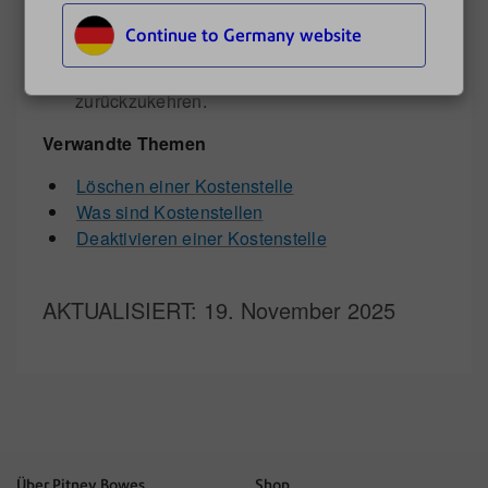
Kostenstellenliste zurückzukehren.
Continue to Germany website
Tippen Sie auf
Abbrechen
, um zum
Bildschirm Kuverts bedrucken
zurückzukehren.
Verwandte Themen
Löschen einer Kostenstelle
Was sind Kostenstellen
Deaktivieren einer Kostenstelle
AKTUALISIERT
: 19. November 2025
Über Pitney Bowes
Shop