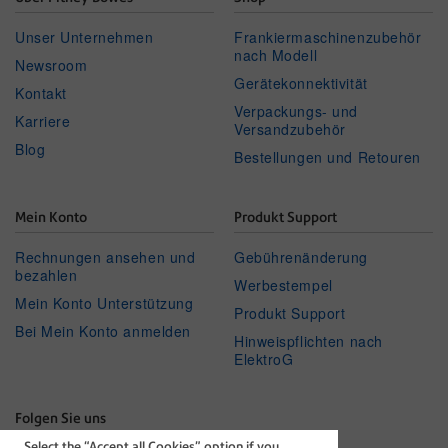
Unser Unternehmen
Frankiermaschinenzubehör
nach Modell
Newsroom
Gerätekonnektivität
Kontakt
Verpackungs- und
Karriere
Versandzubehör
Blog
Bestellungen und Retouren
Mein Konto
Produkt Support
Rechnungen ansehen und
Gebührenänderung
bezahlen
Werbestempel
Mein Konto Unterstützung
Produkt Support
Bei Mein Konto anmelden
Hinweispflichten nach
ElektroG
Folgen Sie uns
Select the “Accept all Cookies” option if you