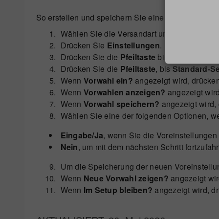
So erstellen und speichern Sie eine neue Voreinste
Wählen Sie die Versandart und, wenn gewüns
Drücken Sie
Einstellungen
.
Drücken Sie die
Pfeiltaste
bis
Einstell. än
Drücken Sie die
Pfeiltaste
, bis
Standard-S
Wenn
Vorwahl ein?
angezeigt wird, drücke
Wenn
Vorwahlen anzeigen?
angezeigt wir
Wenn
Vorwahl speichern?
angezeigt wird,
Wählen Sie eine der folgenden Optionen, 
Eingabe/Ja
, wenn Sie die Voreinstellungen
Nein
, um mit dem nächsten Schritt fortzufah
Um die Speicherung der neuen Voreinstellu
Wenn
Neue Vorwahl zeigen?
angezeigt wir
Wenn
Im Setup bleiben?
angezeigt wird, d