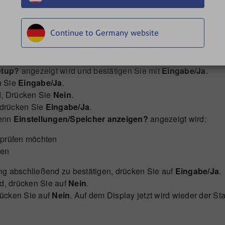
llung auf Ihrem Gerät:
Continue to Germany website
cht, den Werbedruck für Ihre Voreinstellung aus.
dern?
angezeigt wird und bestätigen Sie mit
Eingabe/Ja
.
etup?
angezeigt wird und bestätigen Sie mit
Eingabe/Ja
.
n Sie
Eingabe/Ja
.
d, Drücken Sie
Nein
.
 drücken Sie
Eingabe/Ja
.
wenn
Einstellungen/Speicher anzeigen?
angezeigt wird:
 prüfen möchten
ren
ng abschließend zu bestätigen, drücken Sie auf
Eingabe/Ja
.
d, drücken Sie auf
Nein
.
rücken Sie auf
Nein
. Auf dem Display jetzt wird wieder der St