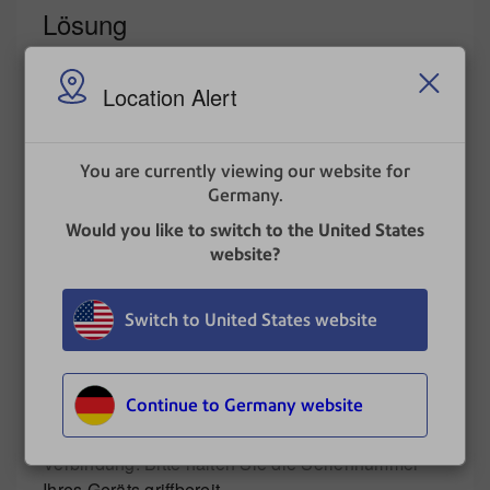
Lösung
Die richtigen Frankierstreifen für Ihr System:
Location Alert
Die Frankiersysteme DM50, DM60i, DM65i,
DM100, DM220i arbeiten nur mit den
Doppelkarten (Bestellcode DBL-LBL) zusammen.
You are currently viewing our website for
Bei übrigen Frankierstreifen kommt es zu
Germany.
Problemen.
Would you like to switch to the United States
Die DM 300, DM400 Serie arbeitet problemlos mit
website?
den Einzelstreifen (Behstellcode SGL-LBL).
Switch to United States website
Die Connect+ und SendPro P Serie arbeitet
problemlos mit der Frankierstreifenrolle.
Continue to Germany website
Wenn sich das Problem nicht beheben lässt,
setzen Sie sich mit dem Kundensupport in
Verbindung. Bitte halten Sie die Seriennummer
Ihres Geräts griffbereit.