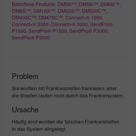
Betroffene Produkte: DM50i™, DM55i™, DM60i™,
DM65i™, DM100i™, DM220i™, DM300C™,
DM400C™, DM475C™, Connect+® 1000,
Connect+® 2000, Connect+® 3000, SendPro®
P1000, SendPro® P1500, SendPro® P2000,
SendPro® P3000
Problem
Sie wollten mit Frankierstreifen frankieren, aber
die Streifen laufen nicht durch das Frankiersystem.
Ursache
Häufig sind wurden die falschen Frankierstreifen
in das System eingelegt.