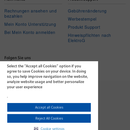
Rechnungen ansehen und
Gebührenänderung
bezahlen
Werbestempel
Mein Konto Unterstützung
Produkt Support
Bei Mein Konto anmelden
Hinweispflichten nach
ElektroG
Folgen Sie uns
Select the “Accept all Cookies” option if you
Facebook
Linkedin
Twitter
Youtube
agree to save Cookies on your device. In doing
so, you help improve navigation on the website,
analyze website usage and better personalize
your user experience
.
The technology behind
Accept all Cookies
every important delivery.
AGB
Datenschutz
Reject All Cookies
Impressum
Cookie-Richtlinie
Cookie settings