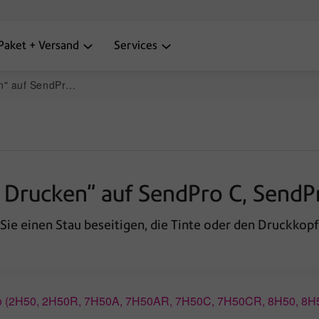
Paket + Versand
Services
 C, SendPro C Auto
 Drucken" auf SendPro C, SendP
 Sie einen Stau beseitigen, die Tinte oder den Druckkop
to (2H50, 2H50R, 7H50A, 7H50AR, 7H50C, 7H50CR, 8H50, 8H