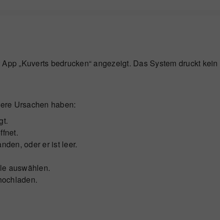
r App „Kuverts bedrucken“ angezeigt. Das System druckt kein 
rere Ursachen haben:
gt.
fnet.
den, oder er ist leer.
le auswählen.
hochladen.