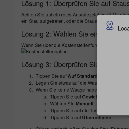
Lösung 1: Überprüfen Sie auf Staus 
Achten Sie auf ein rotes Ausrufezeichen (!) Mit ein
ein Stau aufgetreten, oder die Stauentriegelung ist 
Loca
Lösung 2: Wählen Sie eine Kostens
Wenn Sie über die Kostenstellenfunktion verfügen,
Lösung 3: Überprüfen Sie die Waa
Tippen Sie auf
Auf Standard zurück
.
Legen Sie etwas auf die Waage.
Wenn Sie keine Waage haben:
Tippen Sie auf
Gewicht
.
Wählen Sie
Manuell
.
Tippen Sie auf die Taste
1
.
Tippen Sie auf
Übernehmen
.
Öffnen und schließen Sie den Stau-Entriege