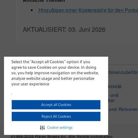
Hinzufügen einer Kostenstelle für den Porto
AKTUALISIERT
: 03. Juni 2026
Über Pitney Bowes
Shop
Select the “Accept all Cookies” option if you
agree to save Cookies on your device. In doing
Unser Unternehmen
Frankiermaschinenzubehö
so, you help improve navigation on the website,
nach Modell
analyze website usage and better personalize
Newsroom
your user experience
Gerätekonnektivität
Kontakt
.
Verpackungs- und
Karriere
Versandzubehör
Accept all Cookies
Blog
Bestellungen und Retouren
Reject All Cookies
Cookie settings
©1996-2026 Pitney Bowes Inc. Alle Rechte vorbehalten