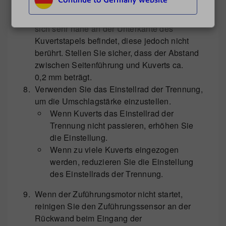
bedecken.
Stellen Sie die Seitenführung so ein, dass sie
sich sehr nahe an der Unterkante des
Kuvertstapels befindet, diese jedoch nicht
berührt. Stellen Sie sicher, dass der Abstand
zwischen Seitenführung und Kuverts ca.
0,2 mm beträgt.
Verwenden Sie das Einstellrad der Trennung,
um die Umschlagstärke einzustellen.
Wenn Kuverts das Einstellrad der
Trennung nicht passieren, erhöhen Sie
die Einstellung.
Wenn zu viele Kuverts eingezogen
werden, reduzieren Sie die Einstellung
des Einstellrads der Trennung.
Wenn der Zuführungsmotor nicht startet,
reinigen Sie den Zuführungssensor an der
Rückwand beim Eingang der