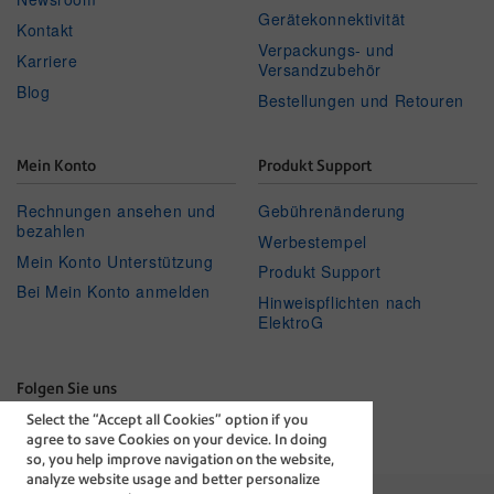
Gerätekonnektivität
Kontakt
Verpackungs- und
Karriere
Versandzubehör
Blog
Bestellungen und Retouren
Mein Konto
Produkt Support
Rechnungen ansehen und
Gebührenänderung
bezahlen
Werbestempel
Mein Konto Unterstützung
Produkt Support
Bei Mein Konto anmelden
Hinweispflichten nach
ElektroG
Folgen Sie uns
Select the “Accept all Cookies” option if you
Facebook
Linkedin
Twitter
Youtube
agree to save Cookies on your device. In doing
so, you help improve navigation on the website,
analyze website usage and better personalize