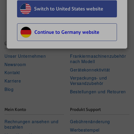
Switch to United States website
Continue to Germany website
Über Pitney Bowes
Shop
Unser Unternehmen
Frankiermaschinenzubehör
nach Modell
Newsroom
Gerätekonnektivität
Kontakt
Verpackungs- und
Karriere
Versandzubehör
Blog
Bestellungen und Retouren
Mein Konto
Produkt Support
Rechnungen ansehen und
Gebührenänderung
bezahlen
Werbestempel