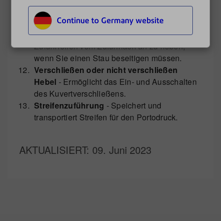
die Befeuchterflasche und den Freigabehebel
Continue to Germany website
der Zuführung. Sie können diesen
Entriegelungshebel verwenden, um die
Zuführrollen vom Zufuhrfach an zu heben,
wenn Sie einen Stau beseitigen müssen.
Verschließen oder nicht verschließen
Hebel
- Ermöglicht das Ein- und Ausschalten
des Kuvertverschließens.
Streifenzuführung
- Speichert und
transportiert Streifen für den Portodruck.
AKTUALISIERT
: 09. Juni 2023