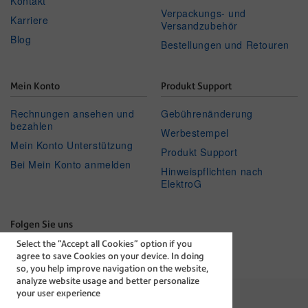
Kontakt
Verpackungs- und
Karriere
Versandzubehör
Blog
Bestellungen und Retouren
Mein Konto
Produkt Support
Rechnungen ansehen und
Gebührenänderung
bezahlen
Werbestempel
Mein Konto Unterstützung
Produkt Support
Bei Mein Konto anmelden
Hinweispflichten nach
ElektroG
Folgen Sie uns
Select the “Accept all Cookies” option if you
Facebook
Linkedin
Twitter
Youtube
agree to save Cookies on your device. In doing
so, you help improve navigation on the website,
analyze website usage and better personalize
your user experience