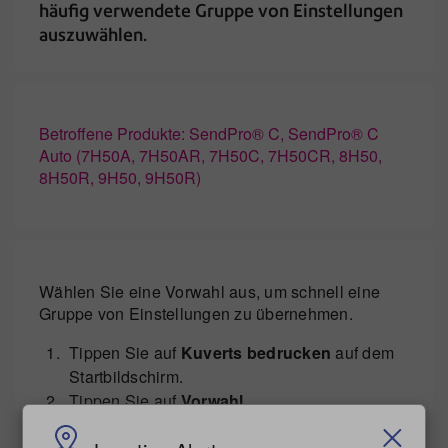
häufig verwendete Gruppe von Einstellungen
auszuwählen.
Betroffene Produkte: SendPro® C, SendPro® C
Auto (7H50A, 7H50AR, 7H50C, 7H50CR, 8H50,
8H50R, 9H50, 9H50R)
Wählen Sie eine Vorwahl aus, um schnell eine
Gruppe von Einstellungen zu übernehmen.
Tippen Sie auf
Kuverts bedrucken
auf dem
Startbildschirm.
Tippen Sie auf
Vorwahl
.
Tippen Sie auf die gewünschte Vorwahl und