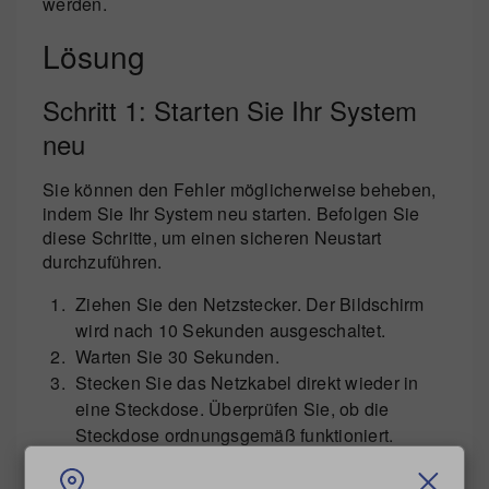
werden.
Lösung
Schritt 1: Starten Sie Ihr System
neu
Sie können den Fehler möglicherweise beheben,
indem Sie Ihr System neu starten. Befolgen Sie
diese Schritte, um einen sicheren Neustart
durchzuführen.
Ziehen Sie den Netzstecker. Der Bildschirm
wird nach 10 Sekunden ausgeschaltet.
Warten Sie 30 Sekunden.
Stecken Sie das Netzkabel direkt wieder in
eine Steckdose. Überprüfen Sie, ob die
Steckdose ordnungsgemäß funktioniert.
Tippen Sie kurz auf die Ein-Taste, um das
Frankiersystem wieder einzuschalten.