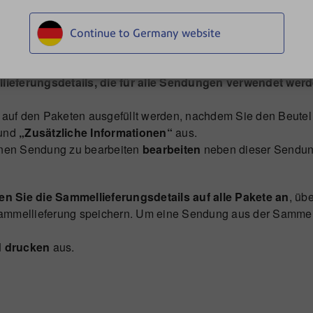
Tracking-Nummern der Sendungen ein, die Sie für diese Samm
ungsnummern für den Beutel generiert haben, können Sie nic
Continue to Germany website
en. Sie können dem Beutel jedoch bei Bedarf manuell weiter
r-, Absender- oder Empfängerinformationen auf alle Pakete in
ieferungsdetails, die für alle Sendungen verwendet werd
t auf den Paketen ausgefüllt werden, nachdem Sie den Beute
und
„Zusätzliche Informationen“
aus.
elnen Sendung zu bearbeiten
bearbeiten
neben dieser Sendun
n Sie die Sammellieferungsdetails auf alle Pakete an
, üb
ammellieferung speichern. Um eine Sendung aus der Sammell
d drucken
aus.