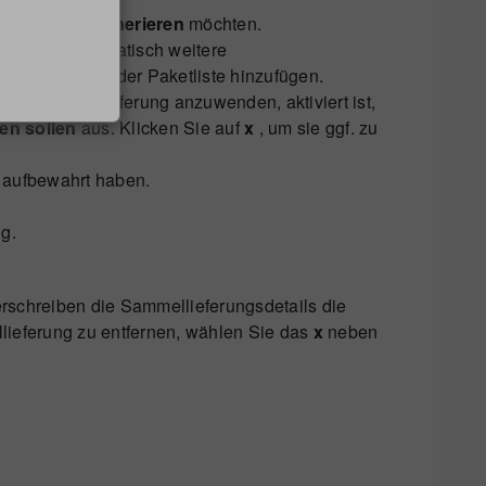
ellieferung
generieren
möchten.
ht mehr automatisch weitere
e Pakete aus der Paketliste hinzufügen.
 der Sammellieferung anzuwenden, aktiviert ist,
en sollen
aus. Klicken Sie auf
x
, um sie ggf. zu
l aufbewahrt haben.
g.
erschreiben die Sammellieferungsdetails die
ieferung zu entfernen, wählen Sie das
x
neben