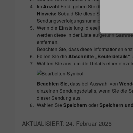
Im
Anzahl
Feld, geben Sie die Anzahl der 
Hinweis:
Sobald Sie diese Sendungsverfolg
Sendungsverfolgungsnummern dafür generier
Wenn die Einstellung, dieselben Frachtführe
werden diese in der Liste aufgeführt
Sammell
entfernen.
Beachten Sie, dass diese Informationen ers
Füllen Sie die
Abschnitte „Beuteldetails“
Wählen Sie aus, um die Details einer einz
Beachten Sie
, dass bei Auswahl von
Wende
einzelnen Sendungsdetails, wenn Sie die S
dieser Sendung aus.
Wählen Sie
Speichern
oder
Speichern un
AKTUALISIERT
: 24. Februar 2026