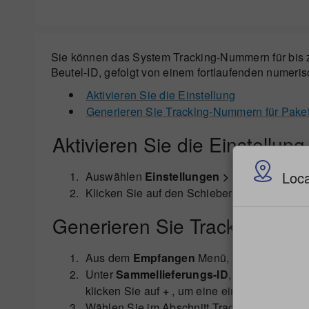
Sie können das System Tracking-Nummern für bis z
Beutel-ID, gefolgt von einem fortlaufenden numer
Aktivieren Sie die Einstellung
Generieren Sie Tracking-Nummern für Paket
Aktivieren Sie die Einstellung
Loca
Auswählen
Einstellungen > Sammelliefer
Klicken Sie auf den Schieber unter
Trackin
Generieren Sie Tracking-Num
Aus dem
Empfangen
Menü, wählen Sie
Sa
Unter
Sammellieferungs-ID
, scannen Sie 
klicken Sie auf
+
, um eine eindeutige Track
Wählen Sie im Abschnitt Tracking-Nummer