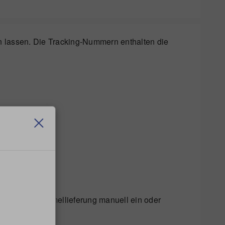
n lassen. Die Tracking-Nummern enthalten die
auf
Ein
.
ferung
mmer der Sammellieferung manuell ein oder