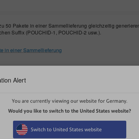
u 50 Pakete in einer Sammellieferung gleichzeitig generiere
ischen Suffix (POUCHID-1, POUCHID-2 usw.).
e in einer Sammellieferung
tion Alert
ung
.
g-Nummern automatisch generieren
, um ihn einzuschalten 
mern für Pakete in einer Sammellie
You are currently viewing our website for Germany.
Would you like to switch to the United States website?
mmellieferung
unter Empfangen aus.
den Barcode der Sammellieferung, geben Sie die Tracking-Nu
Switch to United States website
ing-Nummer für die Sammellieferung zu generieren.
Mehrere
aus.