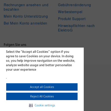
Rechnungen ansehen und
Gebührenänderung
bezahlen
Werbestempel
Mein Konto Unterstützung
Produkt Support
Bei Mein Konto anmelden
Hinweispflichten nach
ElektroG
Folgen Sie uns
Select the “Accept all Cookies” option if you
Facebook
Linkedin
Twitter
Youtube
agree to save Cookies on your device. In doing
so, you help improve navigation on the website,
analyze website usage and better personalize
your user experience
.
The technology behind
Accept all Cookies
every important delivery.
AGB
Datenschutz
Reject All Cookies
Impressum
Cookie-Richtlinie
Cookie settings
©1996-2026 Pitney Bowes Inc. Alle Rechte vorbehalten