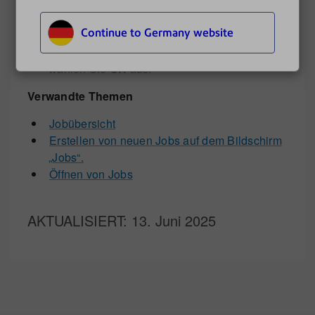
Wählen Sie die geeigneten Jobeinstellungen
aus.
Continue to Germany website
Wählen Sie
Speichern unter
.
Geben Sie den neuen Jobnamen ein, und
wählen Sie
OK
aus.
Verwandte Themen
Jobübersicht
Erstellen von neuen Jobs auf dem Bildschirm
„Jobs“.
Öffnen von Jobs
AKTUALISIERT
: 13. Juni 2025