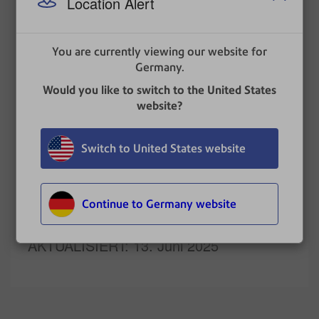
Location Alert
möchten. Bis zu fünf Jobs können gleichzeitig
geöffnet sein.
Wählen Sie
OK
. Auf dem Bildschirm
You are currently viewing our website for
„Frankieren starten“ wird eine Registerkarte für
Germany.
den Job geöffnet.
Would you like to switch to the United States
Verwandte Themen
website?
Jobübersicht
Erstellen eines neuen Jobs auf dem
Switch to United States website
Bildschirm „Jobs“.
Erstellen von neuen Jobs auf dem Bildschirm
„Jobs“.
Continue to Germany website
AKTUALISIERT
: 13. Juni 2025