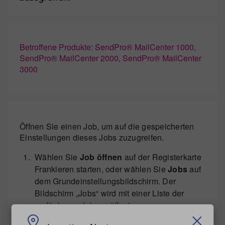
Betroffene Produkte: SendPro® MailCenter 1000,
SendPro® MailCenter 2000, SendPro® MailCenter
3000
Öffnen Sie einen Job, um auf die gespeicherten
Einstellungen dieses Jobs zuzugreifen.
Wählen Sie
Job öffnen
auf der Registerkarte
Frankieren starten, oder wählen Sie
Jobs
auf
dem Grundeinstellungsbildschirm. Der
Bildschirm „Jobs“ wird mit einer Liste der
verfügbaren Jobs geöffnet.
Wählen Sie den Job aus, den Sie öffnen