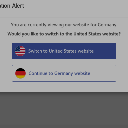
tion Alert
 Routen anzeigen.
ü und wählen Sie
Paketaktivität
.
You are currently viewing our website for Germany.
rkarte.
Would you like to switch to the United States website?
 der Liste, um die gewünschte Route zu finden. Die ausgewähl
erden, wählen Sie
Spalten
aus und aktivieren oder deaktivier
Switch to United States website
n Sendung aus, um sie zu erweitern und die Details anzuzei
Continue to Germany website
f zu exportieren
Exportieren
aus und wählen Sie die gewüns
hrer Rolle und Ihrem Abonnement variieren. Wenn Sie Fragen zu Ihren