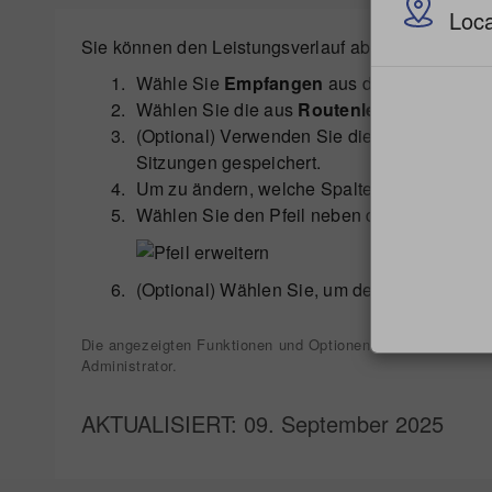
Loca
Sie können den Leistungsverlauf abgeschlossener
Wähle Sie
Empfangen
aus dem obigen Men
Wählen Sie die aus
Routenleistung
Registe
(Optional) Verwenden Sie die Filter oben in
Sitzungen gespeichert.
Um zu ändern, welche Spalten angezeigt w
Wählen Sie den Pfeil neben der gewünschte
(Optional) Wählen Sie, um den Routenverlau
Die angezeigten Funktionen und Optionen können je nach I
Administrator.
AKTUALISIERT
: 09. September 2025