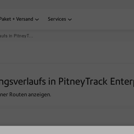
Paket + Versand
Services
neyTrack Enterprise
gsverlaufs in PitneyTrack Enter
ener Routen anzeigen.