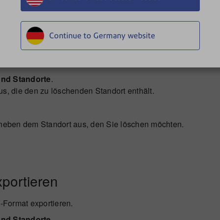
 und wählen Sie
Speichern und schließen Sie
aus.
Continue to Germany website
nen Sie ihn löschen.
und Standorte
.
s, die den zu löschenden Standort enthält.
eben dem Standort aus, den Sie löschen möchten.
portieren
-Format exportieren.
und Standorte
.