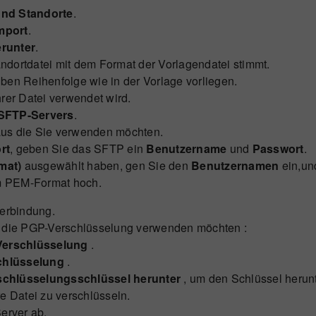
und Standorte
.
mport
.
erunter
.
andortdatei mit dem Format der Vorlagendatei stimmt.
en Reihenfolge wie in der Vorlage vorliegen.
Ihrer Datei verwendet wird.
SFTP-Servers
.
us die Sie verwenden möchten.
rt
, geben Sie das SFTP ein
Benutzername
und
Passwort
.
mat)
ausgewählt haben, gen Sie den
Benutzernamen
ein,un
im PEM-Format hoch.
Verbindung.
n die PGP-Verschlüsselung verwenden möchten :
Verschlüsselung
.
chlüsselung
.
chlüsselungsschlüssel herunter
, um den Schlüssel herun
e Datei zu verschlüsseln.
erver ab.