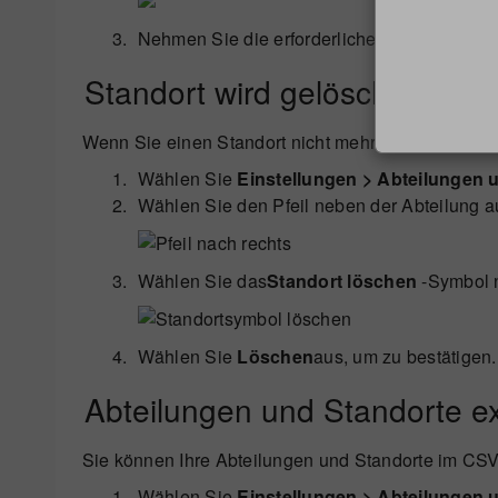
Nehmen Sie die erforderliche Änderung vor
Standort wird gelöscht
Wenn Sie einen Standort nicht mehr benötigen, kön
Wählen Sie
Einstellungen > Abteilungen 
Wählen Sie den Pfeil neben der Abteilung au
Wählen Sie das
Standort löschen
-Symbol n
Wählen Sie
Löschen
aus, um zu bestätigen.
Abteilungen und Standorte ex
Sie können Ihre Abteilungen und Standorte im CSV
Wählen Sie
Einstellungen > Abteilungen 