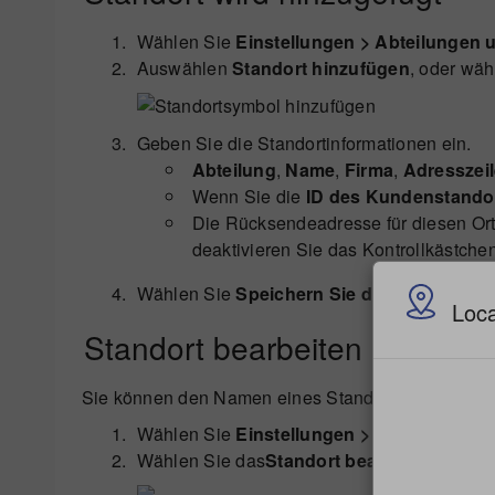
Wählen Sie
Einstellungen > Abteilungen 
Auswählen
Standort hinzufügen
, oder wäh
Geben Sie die Standortinformationen ein.
Abteilung
,
Name
,
Firma
,
Adresszeil
Wenn Sie die
ID des Kundenstando
Die Rücksendeadresse für diesen Or
deaktivieren Sie das Kontrollkästche
Wählen Sie
Speichern Sie den Standort
.
Loca
Standort bearbeiten
Sie können den Namen eines Standorts bei Bedarf
Wählen Sie
Einstellungen > Abteilungen 
Wählen Sie das
Standort bearbeiten
-Symbo