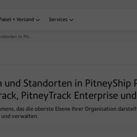
Paket + Versand
Services
ack, PitneyTrack Enterprise und PitneyLockers
 und Standorten in PitneyShip P
rack, PitneyTrack Enterprise un
ens, das die oberste Ebene Ihrer Organisation darstel
n und verwalten.