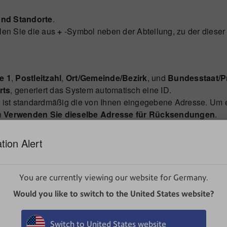
und Standorte
.
len Sie die aus
+
-Symbol neben der Abteilung, zu der dieser 
e 1
,
Postleitzahl
,
Ort/Gemeinde/Bezirk
, und
Bundesstaat/P
rts
, generiert das System automatisch eine ID.
t ist standardmäßig die von Ihnen eingegebene Adresse. U
n
Verwenden Sie dieselbe Adresse für Rücksendungen
.
tion Alert
You are currently viewing our website for Germany.
 ändern.
Would you like to switch to the United States website?
und Standorte
.
l neben dem Standort aus, den Sie bearbeiten möchten.
Switch to United States website