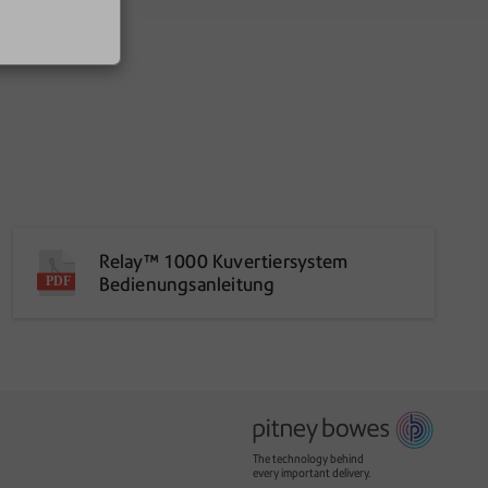
Relay™ 1000 Kuvertiersystem
Bedienungsanleitung
The technology behind
every important delivery.