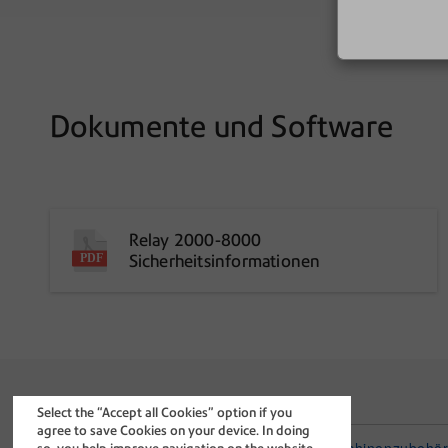
Dokumente und Software
Relay 2000-8000
Sicherheitsinformationen
Über Pitney Bowes
Shop
Select the “Accept all Cookies” option if you
agree to save Cookies on your device. In doing