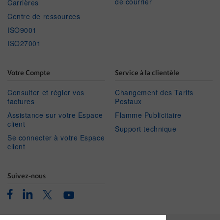
de courrier
Carrières
Centre de ressources
ISO9001
ISO27001
Votre Compte
Service à la clientèle
Consulter et régler vos
Changement des Tarifs
factures
Postaux
Assistance sur votre Espace
Flamme Publicitaire
client
Support technique
Se connecter à votre Espace
client
Suivez-nous
Facebook
Linkedin
Twitter
Youtube