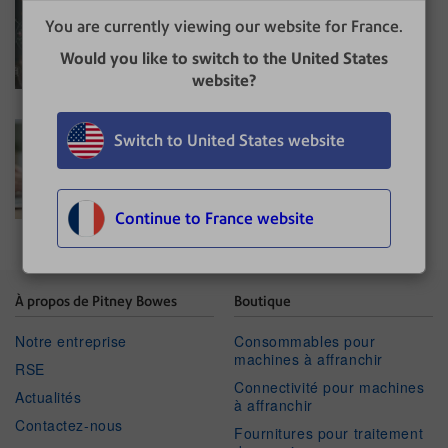
numerique
You are currently viewing our website for France.
Would you like to switch to the United States
13/03/2025
Automatisation des processus métier
website?
Facturation électronique : le
Switch to United States website
compte à rebours est lancé
30/09/2025
Transformation digitale
Continue to France website
À propos de Pitney Bowes
Boutique
Notre entreprise
Consommables pour
machines à affranchir
RSE
Connectivité pour machines
Actualités
à affranchir
Contactez-nous
Fournitures pour traitement