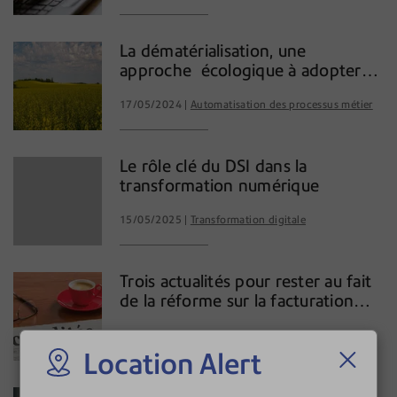
La dématérialisation, une
approche écologique à adopter
dès maintenant.
17/05/2024
Automatisation des processus métier
Le rôle clé du DSI dans la
transformation numérique
15/05/2025
Transformation digitale
Trois actualités pour rester au fait
de la réforme sur la facturation
électronique
30/09/2025
Transformation digitale
Location Alert
Reussir la transformation