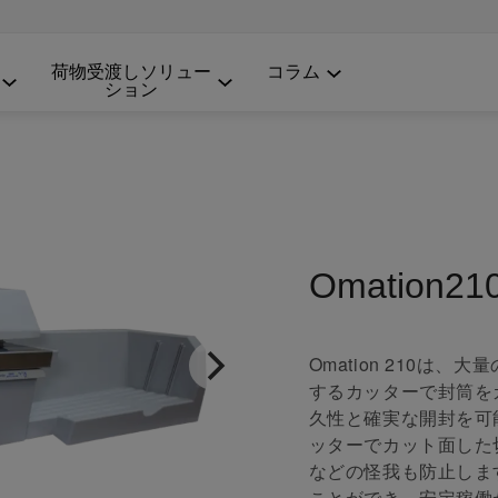
荷物受渡しソリュー
コラム
ション
Omation21
Omation 210
するカッターで封筒を
久性と確実な開封を可
ッターでカット面した
などの怪我も防止しま
ことができ、安定稼働