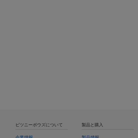
お見
ピツニーボウズについて
製品と購入
企業情報
製品情報