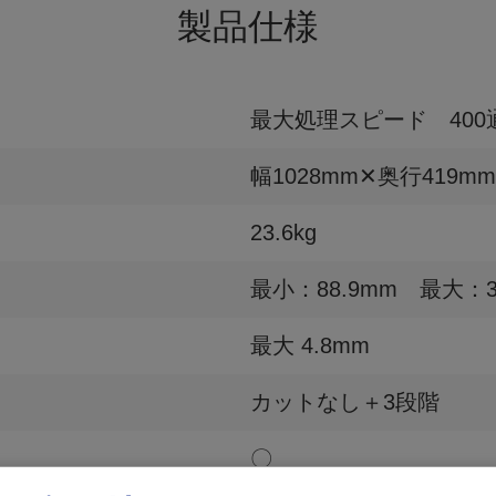
製品仕様
最大処理スピード 400
幅1028mm✕奥行419mm
23.6kg
最小：88.9mm 最大：3
最大 4.8mm
カットなし＋3段階
〇