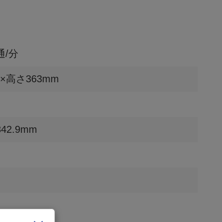
通/分
×高さ363mm
42.9mm