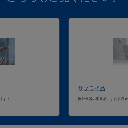
サプライ品
ます！
弊社機器の消耗品、また各種