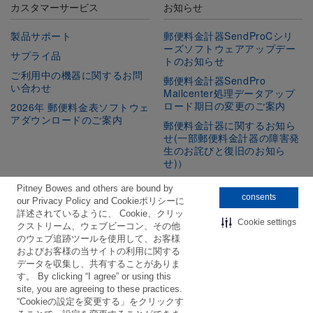
カスタマーサービス
お知らせ
製品サポート
郵便料金計器SendProCシリ
ーズソフトウェアアップデー
サプライ品
トのお知らせ
ご利用中の機器に関するお問
郵便料金計器SendPro
い合わせ
Mailcenter処理データアップ
ロード期日の変更のご案内
2026年 郵便料金表ソフトウェ
アダウンロードのご案内
郵便料金計器に関するお知ら
せ(一部郵便料金計器の障害発
生のお詫びと復旧のお知ら
せ)）
Pitney Bowes and others are bound by
consents
our Privacy Policy and Cookieポリシーに
公式SNSをフォロー
詳述されているように、 Cookie、クリッ
Cookie settings
クストリーム、ウェブビーコン、その他
Facebook
Linkedin
Twitter
Youtube
のウェブ追跡ツールを使用して、お客様
およびお客様の当サイトの利用に関する
データを収集し、共有することがありま
す。 By clicking “I agree” or using this
site, you are agreeing to these practices.
“Cookieの設定を変更する」をクリックす