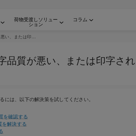
荷物受渡しソリュー
コラム
ション
い、または印字されない
S＋で印字品質が悪い、または印字さ
るには、以下の解決策を試してください。
質を確認する
質を解決する
る