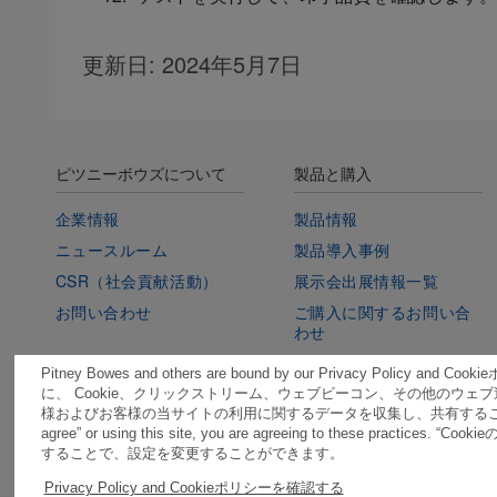
更新日
: 2024年5月7日
ピツニーボウズについて
製品と購入
企業情報
製品情報
ニュースルーム
製品導入事例
CSR（社会貢献活動）
展示会出展情報一覧
お問い合わせ
ご購入に関するお問い合
わせ
デモセンターライブラリ
Pitney Bowes and others are bound by our Privacy Policy 
に、 Cookie、クリックストリーム、ウェブビーコン、その他のウェ
様およびお客様の当サイトの利用に関するデータを収集し、共有することがありま
agree” or using this site, you are agreeing to these practic
することで、設定を変更することができます。
Privacy Policy and Cookieポリシーを確認する