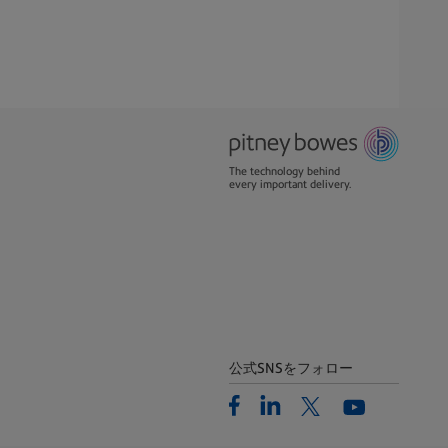
The technology behind
every important delivery.
公式SNSをフォロー
Facebook
Linkedin
Twitter
Youtube