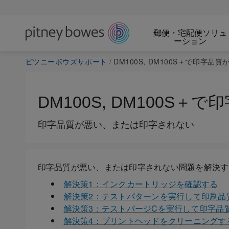
郵便・宅配便ソリュ
ーション
ピツニーボウズサポート
DM100S, DM100S＋で印字品質が悪
DM100S, DM100
印字品質が悪い、または印字されない
印字品質が悪い、または印字されない問題を解決す
解決策1：インクカートリッジを確認する
解決策2：テストパターンを実行して印刷品
解決策3：テストパージCを実行して印字品
解決策4：プリントヘッドをクリーニングす