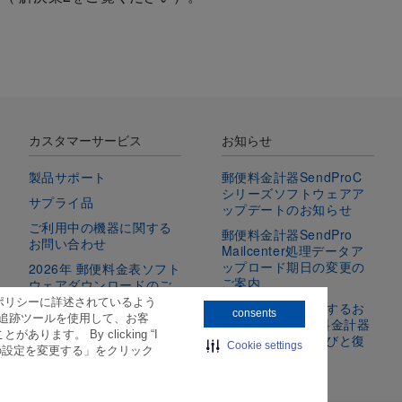
カスタマーサービス
お知らせ
製品サポート
郵便料金計器SendProC
シリーズソフトウェアア
サプライ品
ップデートのお知らせ
ご利用中の機器に関する
郵便料金計器SendPro
お問い合わせ
Mailcenter処理データア
ップロード期日の変更の
2026年 郵便料金表ソフト
ご案内
ウェアダウンロードのご
案内
and Cookieポリシーに詳述されているよう
郵便料金計器に関するお
consents
ブ追跡ツールを使用して、お客
知らせ(一部郵便料金計器
す。 By clicking “I
の障害発生のお詫びと復
Cookie settings
es. “Cookieの設定を変更する」をクリック
旧のお知らせ)）