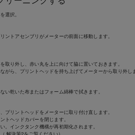
クリーニングする
換
を選択。
。
。
プリントアセンブリがメーターの前面に移動します。
ジを取り外し、赤い丸を上に向けて脇に置いておきます。
みながら、プリントヘッドを持ち上げてメーターから取り外し
出ない乾いた布またはフォーム綿棒で拭きます。
て、プリントヘッドをメーターに取り付け直します。
リントヘッドカバーを閉じます。
さい。インクタンク機構が再初期化されます。
（ 解決策2をご覧ください）。