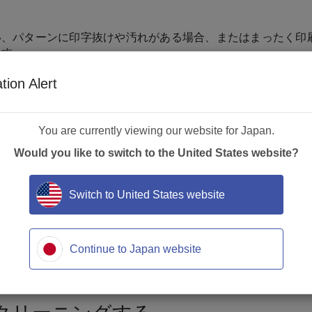
い、パターンに印字抜けや汚れがある場合、またはまったく印
ます。
tion Alert
だ印字品質が悪い、または印字されない場合、 画面に
いいえ
You are currently viewing our website for Japan.
パージCを実行します。
Would you like to switch to the United States website?
て印字品質を解決する
Switch to United States website
ージ
を選択。
刷する封筒を挿入するように求めるメッセージが表示されます
Continue to Japan website
たく印刷されない場合は、プリントヘッドをクリーニングして
メニューに戻ります。