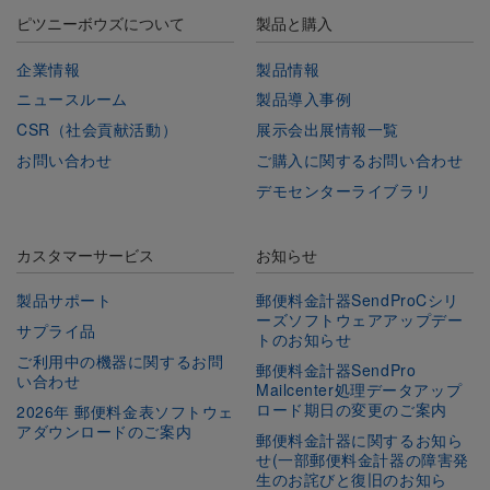
ピツニーボウズについて
製品と購入
企業情報
製品情報
ニュースルーム
製品導入事例
CSR（社会貢献活動）
展示会出展情報一覧
お問い合わせ
ご購入に関するお問い合わせ
デモセンターライブラリ
カスタマーサービス
お知らせ
製品サポート
郵便料金計器SendProCシリ
ーズソフトウェアアップデー
サプライ品
トのお知らせ
ご利用中の機器に関するお問
郵便料金計器SendPro
い合わせ
Mailcenter処理データアップ
ロード期日の変更のご案内
2026年 郵便料金表ソフトウェ
アダウンロードのご案内
郵便料金計器に関するお知ら
せ(一部郵便料金計器の障害発
生のお詫びと復旧のお知ら