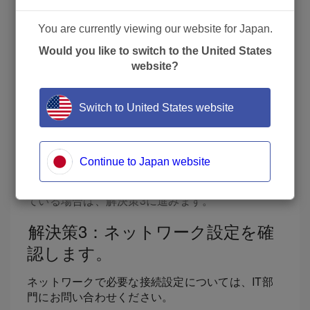
別のケーブルを取り付けます。ランプ
You are currently viewing our website for Japan.
が点灯しない場合は、テクニカルサポ
ートに連絡してください。モデルとシ
Would you like to switch to the United States
リアル番号をご用意ください。
website?
ネットワークカードの上部（緑色）と下部
Switch to United States website
（オレンジ色）の両方のLEDが常に点滅し
ている場合（デバイスがスリープ状態で
も）、接続は有効です。
Continue to Japan website
これらのライトが表示されても、計器が接続され
ていないか、その他のライトパターンが表示され
ている場合は、解決策3に進みます。
解決策3：ネットワーク設定を確
認します。
ネットワークで必要な接続設定については、IT部
門にお問い合わせください。