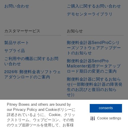
お問い合わせ
ご購入に関するお問い合わせ
デモセンターライブラリ
カスタマーサービス
お知らせ
製品サポート
郵便料金計器SendProCシリ
ーズソフトウェアアップデー
サプライ品
トのお知らせ
ご利用中の機器に関するお問
郵便料金計器SendPro
い合わせ
Mailcenter処理データアップ
ロード期日の変更のご案内
2026年 郵便料金表ソフトウェ
アダウンロードのご案内
郵便料金計器に関するお知ら
せ(一部郵便料金計器の障害発
生のお詫びと復旧のお知ら
せ)）
Pitney Bowes and others are bound by
consents
our Privacy Policy and Cookieポリシーに
公式SNSをフォロー
詳述されているように、 Cookie、クリッ
Cookie settings
クストリーム、ウェブビーコン、その他
Facebook
Linkedin
Twitter
Youtube
のウェブ追跡ツールを使用して、お客様