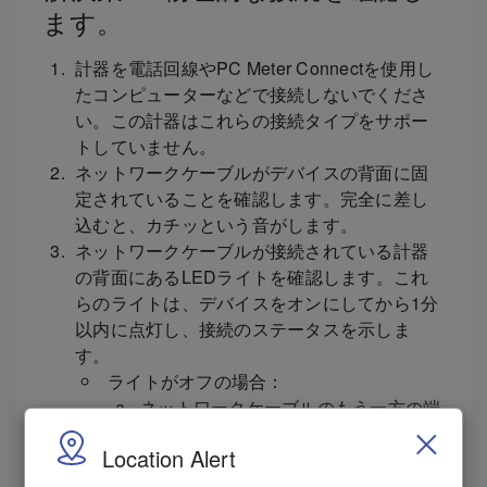
ます。
計器を電話回線やPC Meter Connectを使用し
たコンピューターなどで接続しないでくださ
い。この計器はこれらの接続タイプをサポー
トしていません。
ネットワークケーブルがデバイスの背面に固
定されていることを確認します。完全に差し
込むと、カチッという音がします。
ネットワークケーブルが接続されている計器
の背面にあるLEDライトを確認します。これ
らのライトは、デバイスをオンにしてから1分
以内に点灯し、接続のステータスを示しま
す。
ライトがオフの場合：
ネットワークケーブルのもう一方の端
を確認します。アクティブなルーター
Location Alert
または壁のジャックに接続されていま
すか？