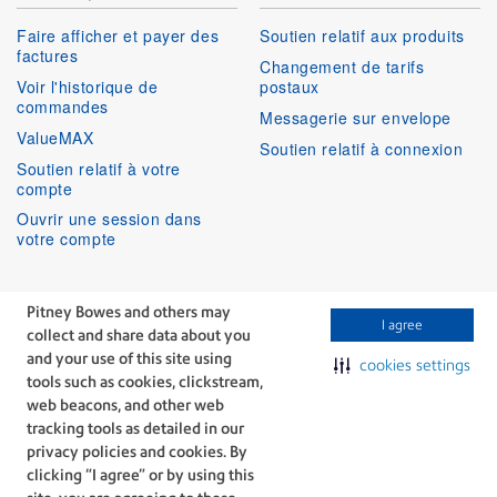
Faire afficher et payer des
Soutien relatif aux produits
factures
Changement de tarifs
Voir l'historique de
postaux
commandes
Messagerie sur envelope
ValueMAX
Soutien relatif à connexion
Soutien relatif à votre
compte
Ouvrir une session dans
votre compte
Services aux entreprises
Suivez-nous
Pitney Bowes and others may
I agree
collect and share data about you
Facebook
Linkedin
Twitter
Services techniques
Youtube
and your use of this site using
cookies settings
Services professionnels
tools such as cookies, clickstream,
web beacons, and other web
tracking tools as detailed in our
privacy policies and cookies. By
clicking “I agree” or by using this