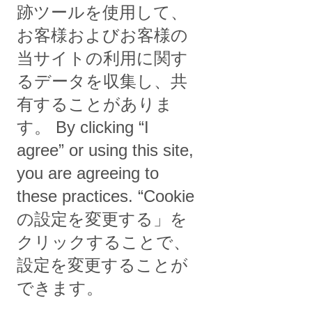
トのお知らせ
跡ツールを使用して、
ご利用中の機器に関するお問
郵便料金計器SendPro
い合わせ
Mailcenter処理データアップ
お客様およびお客様の
ロード期日の変更のご案内
2025年 郵便料金表ソフトウェ
当サイトの利用に関す
アダウンロードのご案内
郵便料金計器に関するお知ら
せ(一部郵便料金計器の障害発
るデータを収集し、共
生のお詫びと復旧のお知ら
有することがありま
せ)）
す。 By clicking “I
公式SNSをフォロー
agree” or using this site,
Facebook
Linkedin
Twitter
you are agreeing to
Youtube
these practices. “Cookie
の設定を変更する」を
クリックすることで、
The technology behind
設定を変更することが
every important delivery.
法的事項
プライバシーポリシー
できます。
Cookieポリシー
個人情報保護方針
©2026 Pitney Bowes Inc. All rights reserved.