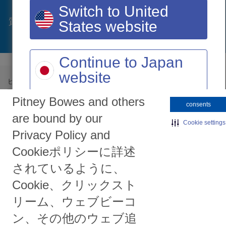
Switch to United
質問ページへ
States website
Continue to Japan
website
ピツニーボウズについて
製品と購入
Pitney Bowes and others
企業情報
製品情報
consents
ニュースルーム
製品導入事例
are bound by our
Cookie settings
CSR（社会貢献活動）
展示会出展情報一覧
Privacy Policy and
お問い合わせ
ご購入に関するお問い合わせ
Cookieポリシーに詳述
デモセンターライブラリ
されているように、
Cookie、クリックスト
カスタマーサービス
お知らせ
リーム、ウェブビーコ
製品サポート
郵便料金計器SendProCシリ
ン、その他のウェブ追
ーズソフトウェアアップデー
サプライ品